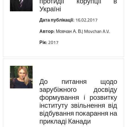
протидії корупції в
Україні
Дата публікації:
16.02.2017
ШАНОВНІ КОЛЕГИ!
Автор:
Мовчан А. В.| Movchan A.V.
Рік:
2017
Редакція наукового фахового журналу
«Вісник Кримінального судочинства»
повідомляє про початок роботи
оновленої версії веб-сайту нашого
видання –
vkslaw.com.ua
.
До питання щодо
зарубіжного досвіду
Запрошуємо авторів ознайомитися з
оновленими вимогами до оформлення
формування і розвитку
статей та подання матеріалів для
інституту звільнення від
публікації за посиланням-
Інструкції для
відбування покарання на
авторів
прикладі Канади