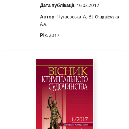
Щиро вдячні за вашу наукову активність
Дата публікації:
16.02.2017
та співпрацю!
Автор:
Чугаєвська А. В.| Chugaievska
З повагою,
A.V.
Редакційна колегія журналу
«Вісник Кримінального судочинства»
Рік:
2017