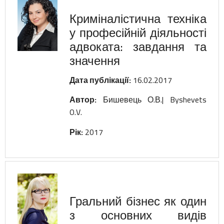
Криміналістична техніка
у професійній діяльності
адвоката: завдання та
значення
Дата публікації:
16.02.2017
Автор:
Бишевець О.В.| Byshevets
O.V.
Рік:
2017
ШАНОВНІ КОЛЕГИ!
Редакція наукового фахового журналу
Гральний бізнес як один
«Вісник Кримінального судочинства»
з основних видів
повідомляє про початок роботи