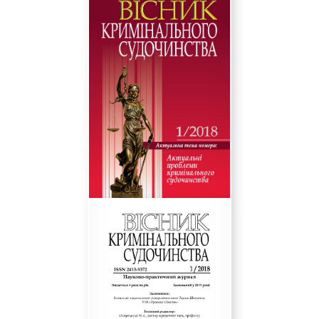
та співпрацю!
З повагою,
Редакційна колегія журналу
«Вісник Кримінального судочинства»