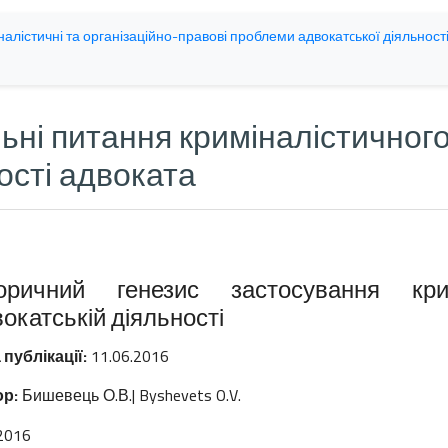
алістичні та організаційно-правові проблеми адвокатcької діяльност
ьні питання криміналістичног
ості адвоката
торичний генезис застосування кр
окатській діяльності
 публікації:
11.06.2016
р:
Бишевець О.В.| Byshevets O.V.
2016