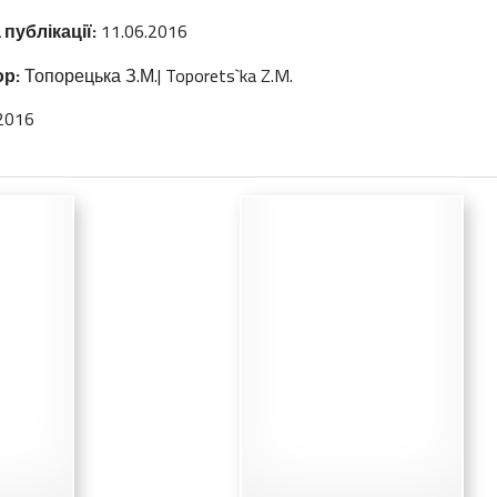
 публікації:
11.06.2016
р:
Топорецька З.М.| Toporets`ka Z.M.
2016