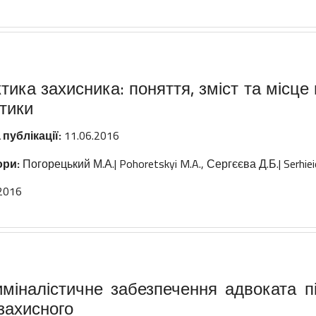
тика захисника: поняття, зміст та місце
тики
 публікації:
11.06.2016
ори:
Погорецький М.А.| Pohoretskyi M.A.
,
Сергєєва Д.Б.| Serhiei
2016
иміналістичне забезпечення адвоката п
захисного