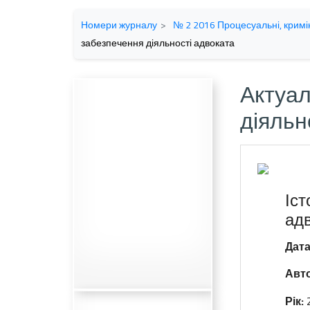
Номери журналу
№ 2 2016 Процесуальні, кримін
забезпечення діяльності адвоката
Актуал
діяльн
Іс
адв
Дата
Авто
Рік: