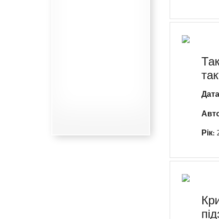
Так
так
Дата
Авт
Рік:
Кр
під